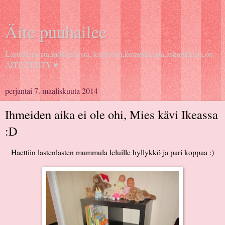
Äite puuhailee
Lastenlapsista,mökkeilystä, käsitöistä,keramiikasta,askartelusta,on
ÄITE TEHTY ♥
perjantai 7. maaliskuuta 2014
Ihmeiden aika ei ole ohi, Mies kävi Ikeassa
:D
Haettiin lastenlasten mummula leluille hyllykkö ja pari koppaa :)